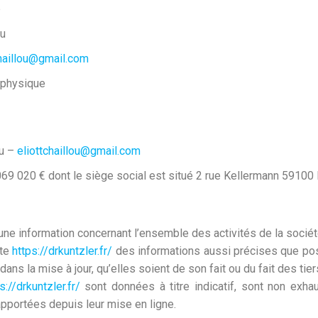
b
ou
chaillou@gmail.com
 physique
ou –
eliottchaillou@gmail.com
069 020 € dont le siège social est situé 2 rue Kellermann 59100 
 une information concernant l’ensemble des activités de la sociét
ite
https://drkuntzler.fr/
des informations aussi précises que poss
s la mise à jour, qu’elles soient de son fait ou du fait des tier
s://drkuntzler.fr/
sont données à titre indicatif, sont non exhau
pportées depuis leur mise en ligne.