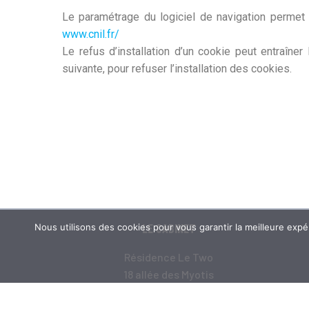
Le paramétrage du logiciel de navigation permet 
www.cnil.fr/
Le refus d’installation d’un cookie peut entraîner 
suivante, pour refuser l’installation des cookies.
LE CABINET
Nous utilisons des cookies pour vous garantir la meilleure expéri
Résidence Le Two
18 allée des Myotis
ZAC Meilbourg 57970 Yutz