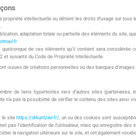
açons
de propriété intellectuelle ou détient les droits d’usage sur tou
 …
blication, adaptation totale ou partielle des éléments du site, qu
tmail.fr
un quelconque de ces éléments qu’il contient sera considérée 
 et suivants du Code de Propriété Intellectuelle.
sont issues de créations personnelles ou des banques d’images 
ombre de liens hypertextes vers d’autres sites (partenaires, i
ite n’a pas la possibilité de vérifier le contenu des sites ainsi v
r le site
https://drkuntzler.fr/
, un ou des cookies sont susceptibl
met pas l’identification de l’utilisateur, mais qui enregistre des 
iliter la navigation ultérieure sur le site, et ont également voc