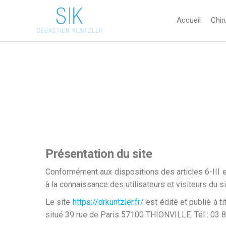
Accueil
Chir
Sébastien
Chirurgie
esthétique
Kuntzler
Thionville et
Luxembourg
Présentation du site
Conformément aux dispositions des articles 6-III e
à la connaissance des utilisateurs et visiteurs du si
Le site
https://drkuntzler.fr/
est édité et publié à t
situé 39 rue de Paris 57100 THIONVILLE. Tél : 03 8