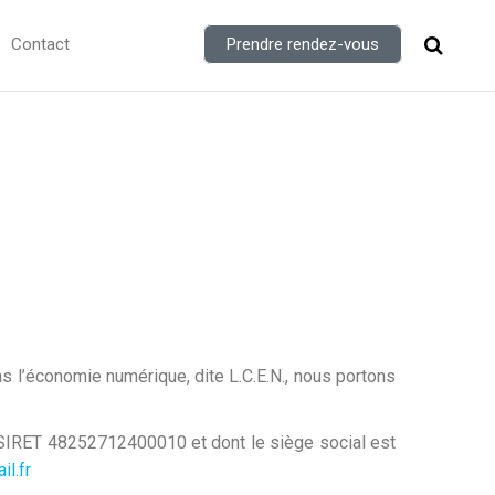
Contact
Prendre rendez-vous
s l’économie numérique, dite L.C.E.N., nous portons
° SIRET
48252712400010
et dont le siège social est
l.fr