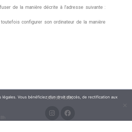
user de la manière décrite à l’adresse suivante :
ut toutefois configurer son ordinateur de la manière
SUIVEZ-NOUS
 légales. Vous bénéficiez d’un droit d’accès, de rectification aux
18h